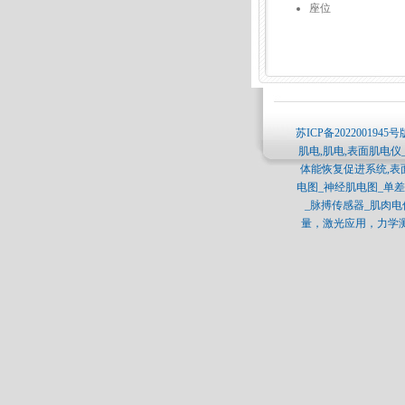
座位
苏ICP备2022001945号
肌电,肌电,表面肌电仪
体能恢复促进系统,表
电图_神经肌电图_单差分肌电
_脉搏传感器_肌肉
量，激光应用，力学测量，