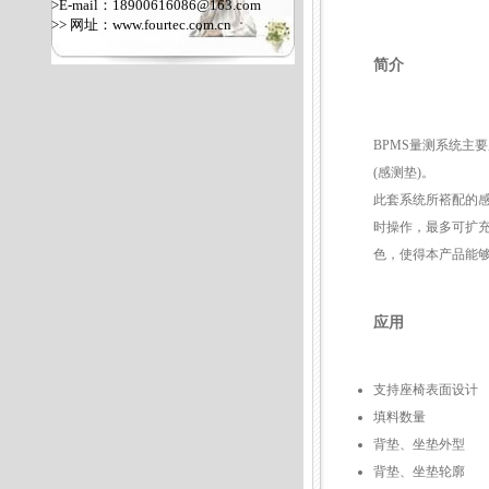
>E-mail：18900616086@163.com
>> 网址：
www.fourtec.com.cn
简介
BPMS量测系统主
(感测垫)。
此套系统所褡配的感
时操作，最多可扩充
色，使得本产品能
应用
支持座椅表面设计
填料数量
背垫、坐垫外型
背垫、坐垫轮廓