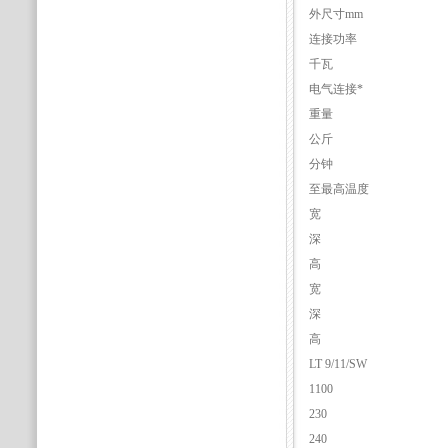
外尺寸mm
连接功率
千瓦
电气连接*
重量
公斤
分钟
至最高温度
宽
深
高
宽
深
高
LT 9/11/SW
1100
230
240