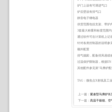
炉门上设有可调进气口
炉后壁设有排气口
静音电子继电器
供货范围包括支架、带炉
3套最大称重和标度范围
通过软件可在计算机上记
针对各类控制器的说明参见
额外配置
排气烟囱，配备排风扇或
过温保护限制器，根据EN 
其他配件参见第“马弗炉配
TAG：微焦点X射线及工业
上一篇：
紧凑型马弗炉长
下一篇：
高温干燥箱、空