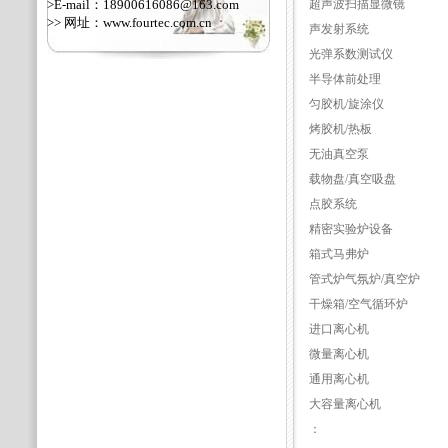
>E-mail：18900616086@163.com
超声波扫描显微镜
>> 网址：
www.fourtec.com.cn
声发射系统
光弹系数测试仪
半导体前处理
匀胶机/旋涂仪
烤胶机/热板
无油真空泵
载物盘/真空吸盘
点胶系统
精密实验炉设备
箱式马弗炉
管式炉气氛炉/真空炉
干燥箱/空气循环炉
进口离心机
微量离心机
通用离心机
大容量离心机
：