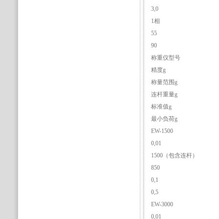
3,0
1相
55
90
称重仪型号
精度g
称量范围g
连杆重量g
标准值g
最小负荷g
EW-1500
0,01
1500（包含连杆）
850
0,1
0,5
EW-3000
0,01